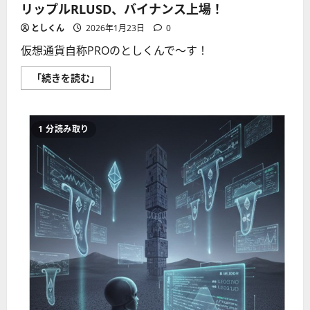
リップルRLUSD、バイナンス上場！
さ
ら
に
としくん
2026年1月23日
0
読
む
仮想通貨自称PROのとしくんで〜す！
リ
「続きを読む」
ッ
プ
ル
RLUSD、
バ
1 分読み取り
イ
ナ
ン
ス
上
場！
に
つ
い
て
さ
ら
に
読
む