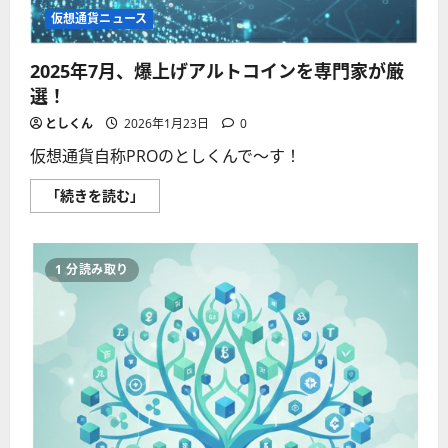
さ
仮想通貨ニュース
ら
に
読
2025年7月、爆上げアルトコインを専門家が厳
む
選！
としくん
2026年1月23日
0
仮想通貨自称PROのとしくんで〜す！
2025
「続きを読む」
年
7
月、
爆
上
1 分読み取り
げ
ア
ル
ト
コ
イ
ン
を
専
門
家
が
厳