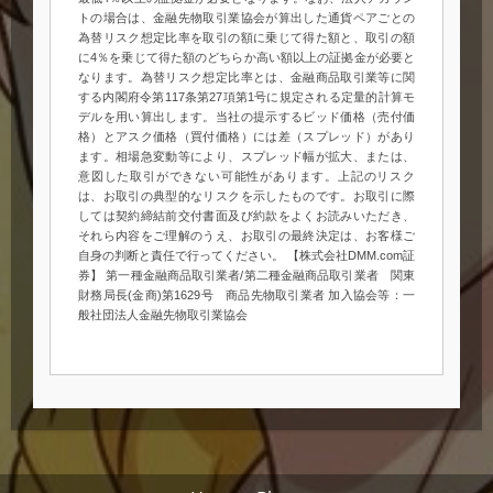
トの場合は、金融先物取引業協会が算出した通貨ペアごとの
為替リスク想定比率を取引の額に乗じて得た額と、取引の額
に4％を乗じて得た額のどちらか高い額以上の証拠金が必要と
なります。為替リスク想定比率とは、金融商品取引業等に関
する内閣府令第117条第27項第1号に規定される定量的計算モ
デルを用い算出します。当社の提示するビッド価格（売付価
格）とアスク価格（買付価格）には差（スプレッド）があり
ます。相場急変動等により、スプレッド幅が拡大、または、
意図した取引ができない可能性があります。上記のリスク
は、お取引の典型的なリスクを示したものです。お取引に際
しては契約締結前交付書面及び約款をよくお読みいただき、
それら内容をご理解のうえ、お取引の最終決定は、お客様ご
自身の判断と責任で行ってください。 【株式会社DMM.com証
券】 第一種金融商品取引業者/第二種金融商品取引業者 関東
財務局長(金商)第1629号 商品先物取引業者 加入協会等：一
般社団法人金融先物取引業協会