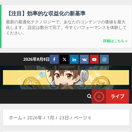
【注目】効率的な収益化の新基準
最新の最適化テクノロジーで、あなたのコンテンツの価値を最大
化します。 設定は数分で完了。今すぐパフォーマンスを体験して
ください。
詳細はこちら »
コ
Facebook
Twitter
LinkedIn
VK
YouTube
Instagram
2026年8月8日
ン
テ
ン
ツ
へ
ライブ
ス
キ
ッ
ホーム
2026年
1月
23日
ページ 6
プ