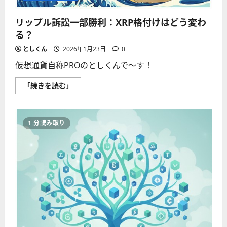
リップル訴訟一部勝利：XRP格付けはどう変わ
る？
としくん
2026年1月23日
0
仮想通貨自称PROのとしくんで〜す！
リ
「続きを読む」
ッ
プ
ル
訴
訟
1 分読み取り
一
部
勝
利：
XRP
格
付
け
は
ど
う
変
わ
る？
に