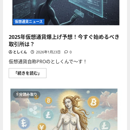
仮想通貨ニュース
2025年仮想通貨爆上げ予想！今すぐ始めるべき
取引所は？
としくん
2026年1月23日
0
仮想通貨自称PROのとしくんで〜す！
2025
「続きを読む」
年
仮
想
通
貨
1 分読み取り
爆
上
げ
予
想！
今
す
ぐ
始