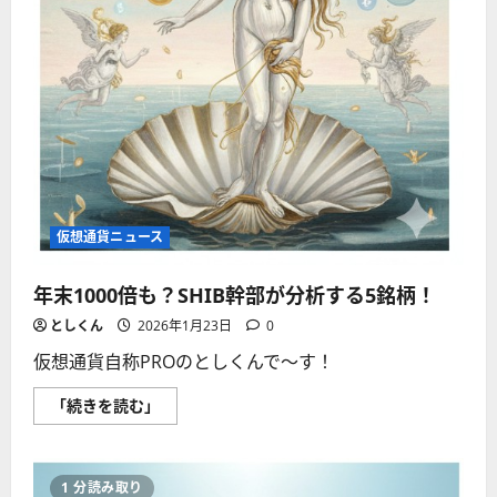
め
る
べ
き
取
引
所
は？
に
つ
い
て
さ
ら
に
仮想通貨ニュース
読
む
年末1000倍も？SHIB幹部が分析する5銘柄！
としくん
2026年1月23日
0
仮想通貨自称PROのとしくんで〜す！
年
「続きを読む」
末
1000
倍
も？
SHIB
1 分読み取り