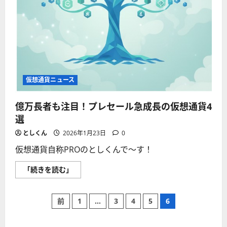
選！
に
つ
い
て
さ
ら
に
読
む
仮想通貨ニュース
億万長者も注目！プレセール急成長の仮想通貨4
選
としくん
2026年1月23日
0
仮想通貨自称PROのとしくんで〜す！
億
「続きを読む」
万
長
者
も
投
前
1
…
3
4
5
6
注
目！
プ
稿
レ