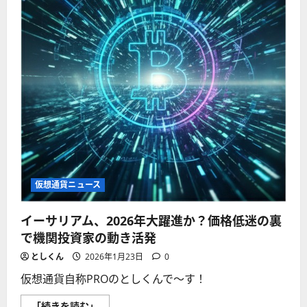
イ
ン
相
場
を
揺
る
が
す
銀
行
と
の
対
立！
に
つ
い
て
仮想通貨ニュース
さ
ら
に
イーサリアム、2026年大躍進か？価格低迷の裏
読
む
で機関投資家の動き活発
としくん
2026年1月23日
0
仮想通貨自称PROのとしくんで〜す！
イ
「続きを読む」