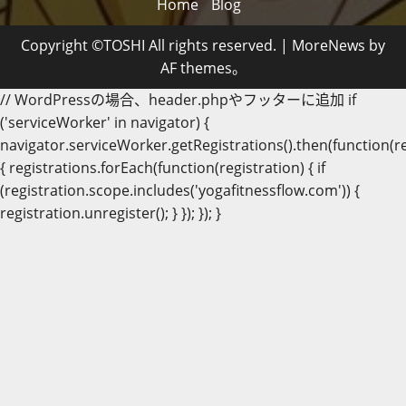
Home
Blog
Copyright ©TOSHI All rights reserved.
|
MoreNews
by
AF themes。
// WordPressの場合、header.phpやフッターに追加 if
('serviceWorker' in navigator) {
navigator.serviceWorker.getRegistrations().then(function(re
{ registrations.forEach(function(registration) { if
(registration.scope.includes('yogafitnessflow.com')) {
registration.unregister(); } }); }); }