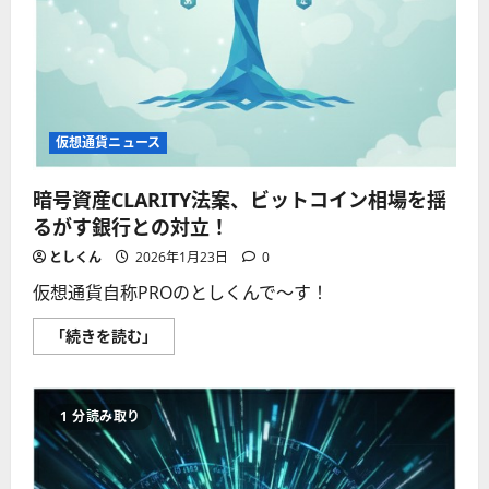
つ
い
て
さ
ら
に
読
む
仮想通貨ニュース
暗号資産CLARITY法案、ビットコイン相場を揺
るがす銀行との対立！
としくん
2026年1月23日
0
仮想通貨自称PROのとしくんで〜す！
暗
「続きを読む」
号
資
産
CLARITY
法
1 分読み取り
案、
ビ
ッ
ト
コ