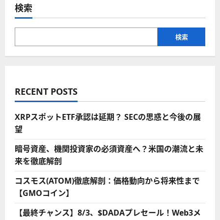
セ
検索
ー
の
ル
急
成
ペ
検索
長
の
仮
ー
想
通
貨
ジ
4
選
RECENT POSTS
に
送
つ
い
て
XRPスポットETF承認は延期？ SECの思惑と今後の展
り
さ
望
ら
に
読
暗号資産、機関投資家の必須資産へ？米国の潮流と未
む
来を徹底解剖
コスモス(ATOM)徹底解剖：価格動向から将来性まで
【GMOコイン】
【最終チャンス】8/3、$DADAプレセール！Web3メ