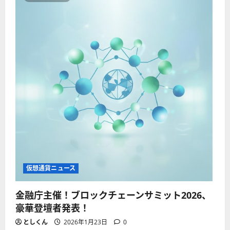
幹
部
が
分
析
す
る
5
銘
柄！
に
つ
い
て
さ
ら
に
読
む
仮想通貨ニュース
金融庁主催！ブロックチェーンサミット2026、
豪華登壇者発表！
としくん
2026年1月23日
0