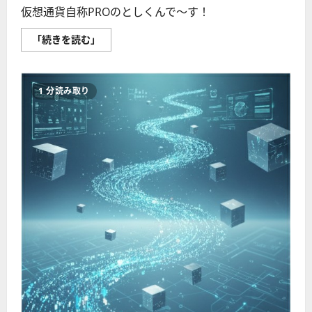
仮想通貨自称PROのとしくんで〜す！
金
「続きを読む」
融
庁
主
催！
ブ
1 分読み取り
ロ
ッ
ク
チ
ェ
ー
ン
サ
ミ
ッ
ト
2026、
豪
華
登
壇
者
発
表！
に
つ
い
て