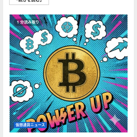
ー
サ
リ
ア
ム、
1 分読み取り
2026
年
大
躍
進
か？
価
格
低
迷
の
裏
で
機
関
投
資
家
の
動
き
活
発
に
仮想通貨ニュース
つ
い
て