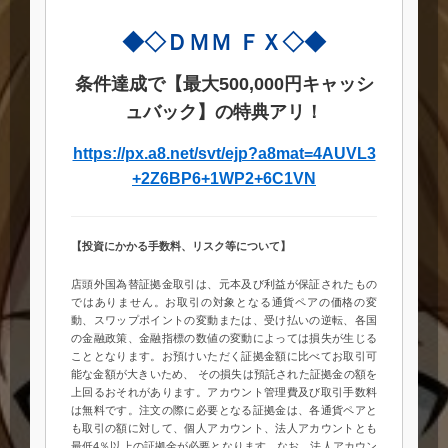
◆◇ＤＭＭ ＦＸ◇◆
条件達成で【最大500,000円キャッシ
ュバック】の特典アリ！
https://px.a8.net/svt/ejp?a8mat=4AUVL3
+2Z6BP6+1WP2+6C1VN
【投資にかかる手数料、リスク等について】
店頭外国為替証拠金取引は、元本及び利益が保証されたもの
ではありません。お取引の対象となる通貨ペアの価格の変
動、スワップポイントの変動または、受け払いの逆転、各国
の金融政策、金融指標の数値の変動によっては損失が生じる
こととなります。お預けいただく証拠金額に比べてお取引可
能な金額が大きいため、 その損失は預託された証拠金の額を
上回るおそれがあります。アカウント管理費及び取引手数料
は無料です。注文の際に必要となる証拠金は、各通貨ペアと
も取引の額に対して、個人アカウント、法人アカウントとも
最低4％以上の証拠金が必要となります。なお、法人アカウン