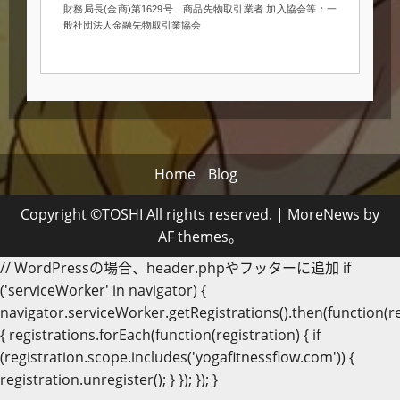
財務局長(金商)第1629号 商品先物取引業者 加入協会等：一
般社団法人金融先物取引業協会
Home
Blog
Copyright ©TOSHI All rights reserved.
|
MoreNews
by
AF themes。
// WordPressの場合、header.phpやフッターに追加 if
('serviceWorker' in navigator) {
navigator.serviceWorker.getRegistrations().then(function(re
{ registrations.forEach(function(registration) { if
(registration.scope.includes('yogafitnessflow.com')) {
registration.unregister(); } }); }); }