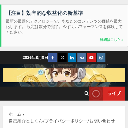
【注目】効率的な収益化の新基準
最新の最適化テクノロジーで、あなたのコンテンツの価値を最大
化します。 設定は数分で完了。今すぐパフォーマンスを体験して
ください。
詳細はこちら »
コ
Facebook
Twitter
LinkedIn
VK
YouTube
Instagram
2026年8月9日
ン
テ
ン
ツ
へ
ライブ
ス
キ
ッ
ホーム
プ
自己紹介としくん/プライバシーポリシー/お問い合わせ