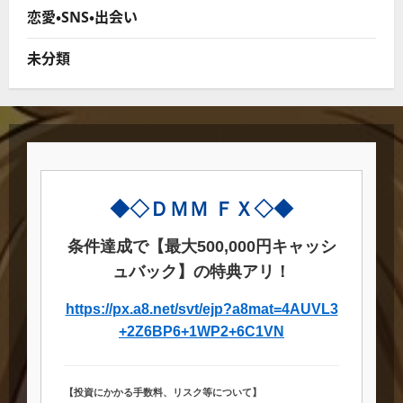
恋愛・SNS・出会い
未分類
◆◇ＤＭＭ ＦＸ◇◆
条件達成で【最大500,000円キャッシ
ュバック】の特典アリ！
https://px.a8.net/svt/ejp?a8mat=4AUVL3
+2Z6BP6+1WP2+6C1VN
【投資にかかる手数料、リスク等について】