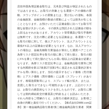
店頭外国為替証拠金取引は、元本及び利益が保証されたもの
ではありません。お取引の対象となる通貨ペアの価格の変
動、スワップポイントの変動または、受け払いの逆転、各国
の金融政策、金融指標の数値の変動によっては損失が生じる
こととなります。お預けいただく証拠金額に比べてお取引可
能な金額が大きいため、 その損失は預託された証拠金の額を
上回るおそれがあります。アカウント管理費及び取引手数料
は無料です。注文の際に必要となる証拠金は、各通貨ペアと
も取引の額に対して、個人アカウント、法人アカウントとも
最低4％以上の証拠金が必要となります。なお、法人アカウン
トの場合は、金融先物取引業協会が算出した通貨ペアごとの
為替リスク想定比率を取引の額に乗じて得た額と、取引の額
に4％を乗じて得た額のどちらか高い額以上の証拠金が必要と
なります。為替リスク想定比率とは、金融商品取引業等に関
する内閣府令第117条第27項第1号に規定される定量的計算モ
デルを用い算出します。当社の提示するビッド価格（売付価
格）とアスク価格（買付価格）には差（スプレッド）があり
ます。相場急変動等により、スプレッド幅が拡大、または、
意図した取引ができない可能性があります。上記のリスク
は、お取引の典型的なリスクを示したものです。お取引に際
しては契約締結前交付書面及び約款をよくお読みいただき、
それら内容をご理解のうえ、お取引の最終決定は、お客様ご
自身の判断と責任で行ってください。 【株式会社DMM.com証
券】 第一種金融商品取引業者/第二種金融商品取引業者 関東