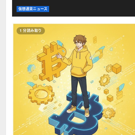
い
て
仮想通貨ニュース
さ
ら
に
読
む
1 分読み取り