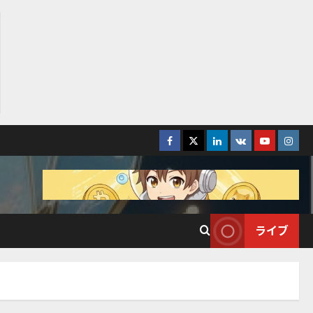
Facebook
Twitter
LinkedIn
VK
YouTube
Insta
ライブ