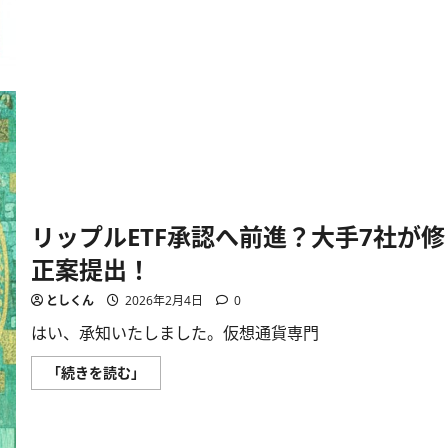
男
が
語
る、
ビ
ッ
ト
コ
イ
ン
誕
生
秘
話
と
DePIN
リップルETF承認へ前進？大手7社が修
の
未
正案提出！
来
に
つ
としくん
2026年2月4日
0
い
て
はい、承知いたしました。仮想通貨専門
さ
ら
に
リ
「続きを読む」
読
ッ
む
プ
ル
ETF
承