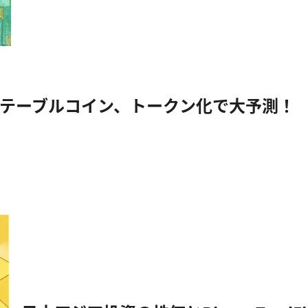
認
へ
前
進？
大
手
7
社
が
修
、ステーブルコイン、トークン化で大予測！
正
案
提
出！
に
つ
い
て
さ
ら
に
読
む