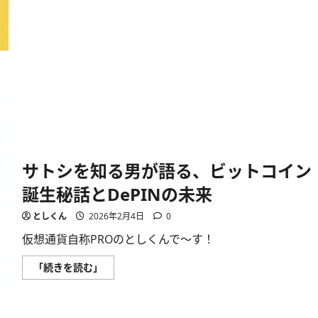
落
の
真
相
解
明
に
つ
い
て
さ
ら
に
読
む
サトシを知る男が語る、ビットコイン
誕生秘話とDePINの未来
としくん
2026年2月4日
0
仮想通貨自称PROのとしくんで〜す！
サ
「続きを読む」
ト
シ
を
知
る