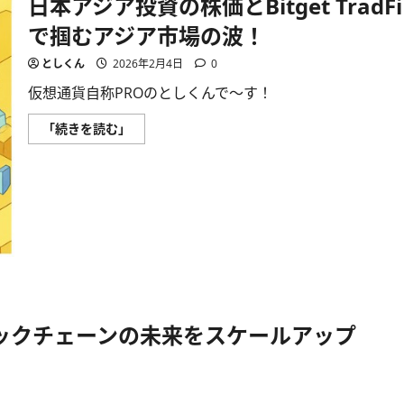
日本アジア投資の株価とBitget TradFi
で掴むアジア市場の波！
としくん
2026年2月4日
0
仮想通貨自称PROのとしくんで〜す！
日
「続きを読む」
本
ア
ジ
ア
投
資
の
株
価
と
Bitget
TradFi
で
掴
む
ブロックチェーンの未来をスケールアップ
ア
ジ
ア
市
場
の