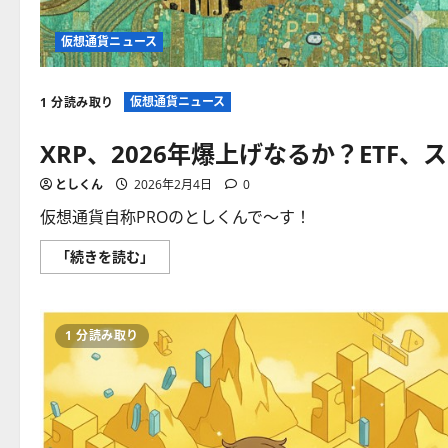
仮想通貨ニュース
仮想通貨ニュース
1 分読み取り
XRP、2026年爆上げなるか？ETF
としくん
2026年2月4日
0
仮想通貨自称PROのとしくんで〜す！
XRP、
「続きを読む」
2026
年
爆
上
げ
1 分読み取り
な
る
か？
ETF、
ス
テ
ー
ブ