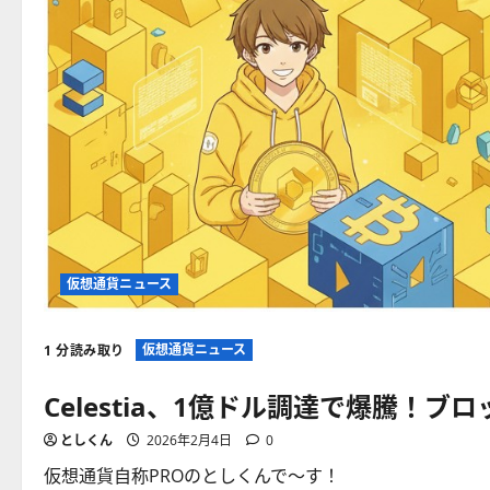
ル
コ
イ
ン、
ト
ー
ク
ン
化
で
大
予
測！
に
つ
い
て
さ
ら
仮想通貨ニュース
に
読
む
仮想通貨ニュース
1 分読み取り
Celestia、1億ドル調達で爆騰！
としくん
2026年2月4日
0
仮想通貨自称PROのとしくんで〜す！