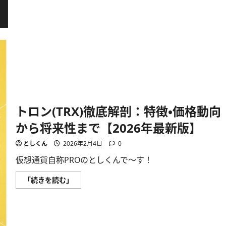
で
取
引
活
発
化
へ！
に
つ
い
て
さ
ら
に
読
トロン(TRX)徹底解剖：特徴・価格動向
む
から将来性まで【2026年最新版】
としくん
2026年2月4日
0
仮想通貨自称PROのとしくんで〜す！
ト
「続きを読む」
ロ
ン
(TRX)
徹
底
解