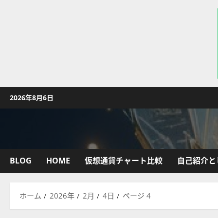
コ
2026年8月6日
ン
テ
ン
ツ
へ
BLOG
HOME
仮想通貨チャート比較
自己紹介と
ス
キ
ッ
ホーム
2026年
2月
4日
ページ 4
プ