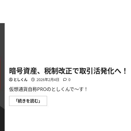
波！
に
つ
い
て
さ
ら
に
読
む
暗号資産、税制改正で取引活発化へ！
としくん
2026年2月4日
0
仮想通貨自称PROのとしくんで〜す！
暗
「続きを読む」
号
資
産、
税
制
改
正