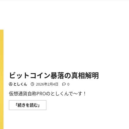
ビットコイン暴落の真相解明
としくん
2026年2月4日
0
仮想通貨自称PROのとしくんで〜す！
ビ
「続きを読む」
ッ
ト
コ
イ
ン
暴