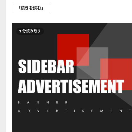
Celestia、
「続きを読む」
1
億
ド
ル
調
1 分読み取り
達
で
爆
騰！
ブ
ロ
ッ
ク
チ
ェ
ー
ン
の
未
来
を
ス
ケ
ー
ル
ア
ッ
プ
に
つ