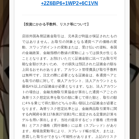
+2Z6BP6+1WP2+6C1VN
【投資にかかる手数料、リスク等について】
店頭外国為替証拠金取引は、元本及び利益が保証されたもの
ではありません。お取引の対象となる通貨ペアの価格の変
動、スワップポイントの変動または、受け払いの逆転、各国
の金融政策、金融指標の数値の変動によっては損失が生じる
こととなります。お預けいただく証拠金額に比べてお取引可
能な金額が大きいため、 その損失は預託された証拠金の額を
上回るおそれがあります。アカウント管理費及び取引手数料
は無料です。注文の際に必要となる証拠金は、各通貨ペアと
も取引の額に対して、個人アカウント、法人アカウントとも
最低4％以上の証拠金が必要となります。なお、法人アカウン
トの場合は、金融先物取引業協会が算出した通貨ペアごとの
為替リスク想定比率を取引の額に乗じて得た額と、取引の額
に4％を乗じて得た額のどちらか高い額以上の証拠金が必要と
なります。為替リスク想定比率とは、金融商品取引業等に関
する内閣府令第117条第27項第1号に規定される定量的計算モ
デルを用い算出します。当社の提示するビッド価格（売付価
格）とアスク価格（買付価格）には差（スプレッド）があり
ます。相場急変動等により、スプレッド幅が拡大、または、
意図した取引ができない可能性があります。上記のリスク