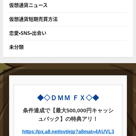
仮想通貨ニュース
仮想通貨短期売買方法
恋愛・SNS・出会い
未分類
◆◇ＤＭＭ ＦＸ◇◆
条件達成で【最大500,000円キャッシ
ュバック】の特典アリ！
https://px.a8.net/svt/ejp?a8mat=4AUVL3