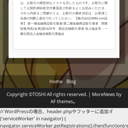
は、お取引の典型的なリスクを示したものです。お取引に際
しては契約締結前交付書面及び約款をよくお読みいただき、
それら内容をご理解のうえ、お取引の最終決定は、お客様ご
自身の判断と責任で行ってください。 【株式会社DMM.com証
券】 第一種金融商品取引業者/第二種金融商品取引業者 関東
財務局長(金商)第1629号 商品先物取引業者 加入協会等：一
般社団法人金融先物取引業協会
Home
Blog
Copyright ©TOSHI All rights reserved.
|
MoreNews
by
AF themes。
// WordPressの場合、header.phpやフッターに追加 if
('serviceWorker' in navigator) {
navigator.serviceWorker.getRegistrations().then(function(re