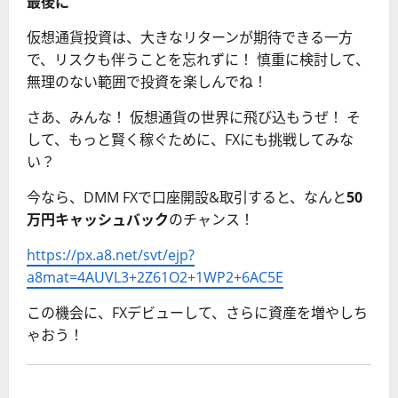
最後に
仮想通貨投資は、大きなリターンが期待できる一方
で、リスクも伴うことを忘れずに！ 慎重に検討して、
無理のない範囲で投資を楽しんでね！
さあ、みんな！ 仮想通貨の世界に飛び込もうぜ！ そ
して、もっと賢く稼ぐために、FXにも挑戦してみな
い？
今なら、DMM FXで口座開設&取引すると、なんと
50
万円キャッシュバック
のチャンス！
https://px.a8.net/svt/ejp?
a8mat=4AUVL3+2Z61O2+1WP2+6AC5E
この機会に、FXデビューして、さらに資産を増やしち
ゃおう！