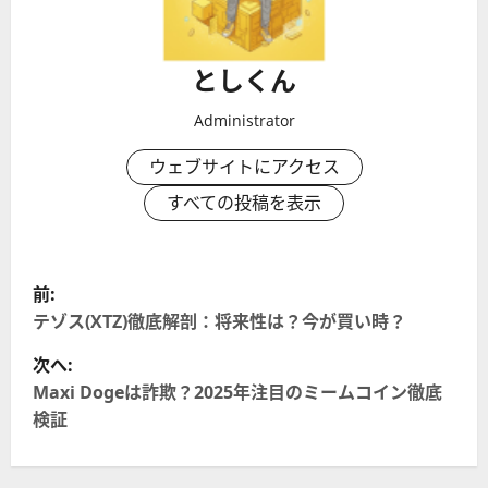
としくん
Administrator
ウェブサイトにアクセス
すべての投稿を表示
投
前:
稿
テゾス(XTZ)徹底解剖：将来性は？今が買い時？
次へ:
ナ
Maxi Dogeは詐欺？2025年注目のミームコイン徹底
ビ
検証
ゲ