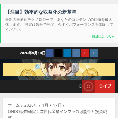
【注目】効率的な収益化の新基準
最新の最適化テクノロジーで、あなたのコンテンツの価値を最大
化します。 設定は数分で完了。今すぐパフォーマンスを体験して
ください。
詳細はこちら »
コ
Facebook
Twitter
LinkedIn
VK
YouTube
Instagram
2026年8月10日
ン
テ
ン
ツ
へ
ライブ
ス
キ
ッ
ホーム
2026年
1月
17日
プ
ONDO仮想通貨：次世代金融インフラの可能性と投資戦
略