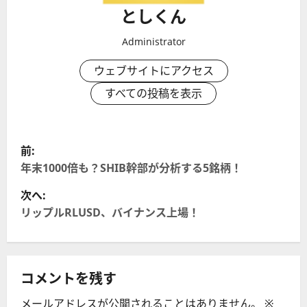
としくん
Administrator
ウェブサイトにアクセス
すべての投稿を表示
投
前:
稿
年末1000倍も？SHIB幹部が分析する5銘柄！
次へ:
ナ
リップルRLUSD、バイナンス上場！
ビ
ゲ
コメントを残す
ー
メールアドレスが公開されることはありません。
※