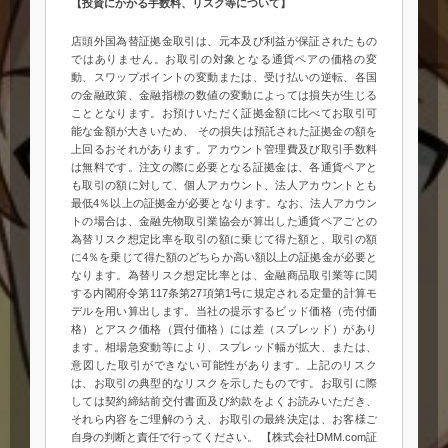
【投資にかかる手数料、リスク等について】
店頭外国為替証拠金取引は、元本及び利益が保証されたもの
ではありません。お取引の対象となる通貨ペアの価格の変
動、スワップポイントの変動または、受け払いの逆転、各国
の金融政策、金融指標の数値の変動によっては損失が生じる
こととなります。お預けいただく証拠金額に比べてお取引可
能な金額が大きいため、 その損失は預託された証拠金の額を
上回るおそれがあります。アカウント管理費及び取引手数料
は無料です。注文の際に必要となる証拠金は、各通貨ペアと
も取引の額に対して、個人アカウント、法人アカウントとも
最低4％以上の証拠金が必要となります。なお、法人アカウン
トの場合は、金融先物取引業協会が算出した通貨ペアごとの
為替リスク想定比率を取引の額に乗じて得た額と、取引の額
に4％を乗じて得た額のどちらか高い額以上の証拠金が必要と
なります。為替リスク想定比率とは、金融商品取引業等に関
する内閣府令第117条第27項第1号に規定される定量的計算モ
デルを用い算出します。当社の提示するビッド価格（売付価
格）とアスク価格（買付価格）には差（スプレッド）があり
ます。相場急変動等により、スプレッド幅が拡大、または、
意図した取引ができない可能性があります。上記のリスク
は、お取引の典型的なリスクを示したものです。お取引に際
しては契約締結前交付書面及び約款をよくお読みいただき、
それら内容をご理解のうえ、お取引の最終決定は、お客様ご
自身の判断と責任で行ってください。 【株式会社DMM.com証