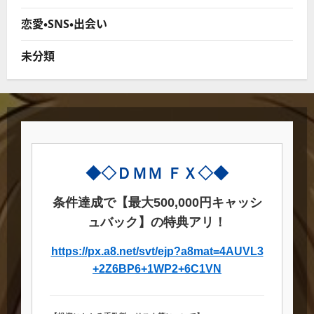
恋愛・SNS・出会い
未分類
◆◇ＤＭＭ ＦＸ◇◆
条件達成で【最大500,000円キャッシ
ュバック】の特典アリ！
https://px.a8.net/svt/ejp?a8mat=4AUVL3
+2Z6BP6+1WP2+6C1VN