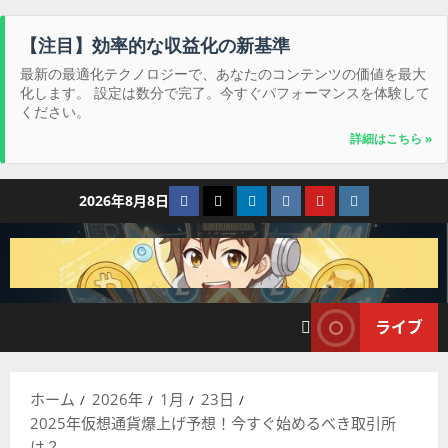
【注目】効率的な収益化の新基準
最新の最適化テクノロジーで、あなたのコンテンツの価値を最大
化します。 設定は数分で完了。今すぐパフォーマンスを体験して
ください。
詳細はこちら »
コ
Facebook
Twitter
LinkedIn
VK
YouTube
Instagram
2026年8月8日
ン
テ
ン
ツ
へ
ライブ
ス
キ
ッ
ホーム
2026年
1月
23日
プ
2025年仮想通貨爆上げ予想！今すぐ始めるべき取引所
は？