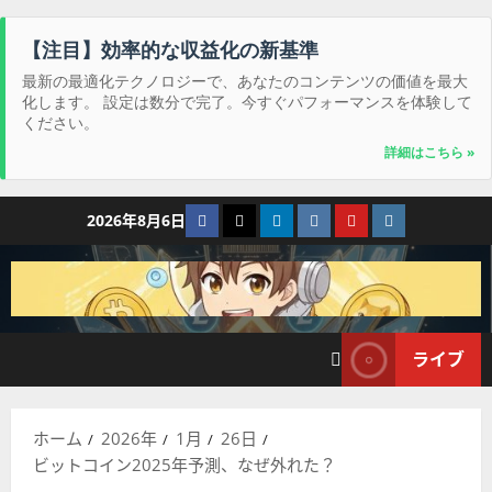
【注目】効率的な収益化の新基準
最新の最適化テクノロジーで、あなたのコンテンツの価値を最大
化します。 設定は数分で完了。今すぐパフォーマンスを体験して
ください。
詳細はこちら »
コ
Facebook
Twitter
LinkedIn
VK
YouTube
Instagram
2026年8月6日
ン
テ
ン
ツ
へ
ライブ
ス
キ
ッ
ホーム
2026年
1月
26日
プ
ビットコイン2025年予測、なぜ外れた？