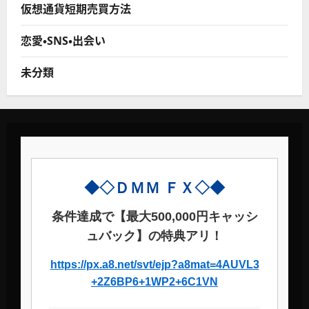
仮想通貨短期売買方法
恋愛・SNS・出会い
未分類
◆◇ＤＭＭ ＦＸ◇◆
条件達成で【最大500,000円キャッシ
ュバック】の特典アリ！
https://px.a8.net/svt/ejp?a8mat=4AUVL3
+2Z6BP6+1WP2+6C1VN