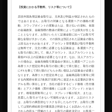
【投資にかかる手数料、リスク等について】
店頭外国為替証拠金取引は、元本及び利益が保証されたもの
ではありません。お取引の対象となる通貨ペアの価格の変
動、スワップポイントの変動または、受け払いの逆転、各国
の金融政策、金融指標の数値の変動によっては損失が生じる
こととなります。お預けいただく証拠金額に比べてお取引可
能な金額が大きいため、 その損失は預託された証拠金の額を
上回るおそれがあります。アカウント管理費及び取引手数料
は無料です。注文の際に必要となる証拠金は、各通貨ペアと
も取引の額に対して、個人アカウント、法人アカウントとも
最低4％以上の証拠金が必要となります。なお、法人アカウン
トの場合は、金融先物取引業協会が算出した通貨ペアごとの
為替リスク想定比率を取引の額に乗じて得た額と、取引の額
に4％を乗じて得た額のどちらか高い額以上の証拠金が必要と
なります。為替リスク想定比率とは、金融商品取引業等に関
する内閣府令第117条第27項第1号に規定される定量的計算モ
デルを用い算出します。当社の提示するビッド価格（売付価
格）とアスク価格（買付価格）には差（スプレッド）があり
ます。相場急変動等により、スプレッド幅が拡大、または、
意図した取引ができない可能性があります。上記のリスク
は、お取引の典型的なリスクを示したものです。お取引に際
しては契約締結前交付書面及び約款をよくお読みいただき、
それら内容をご理解のうえ、お取引の最終決定は、お客様ご