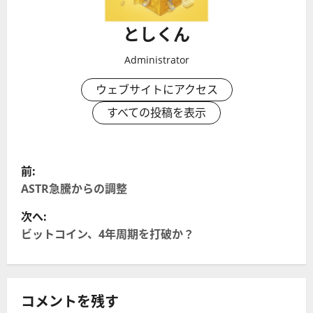
としくん
Administrator
ウェブサイトにアクセス
すべての投稿を表示
投
前:
稿
ASTR急騰からの調整
次へ:
ナ
ビットコイン、4年周期を打破か？
ビ
ゲ
コメントを残す
ー