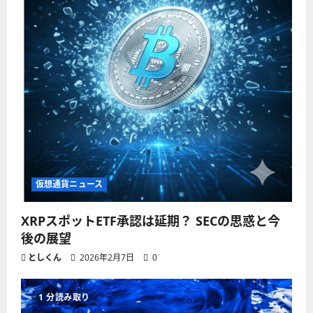
仮想通貨ニュース
XRPスポットETF承認は延期？ SECの思惑と今
後の展望
としくん
2026年2月7日
0
1 分読み取り