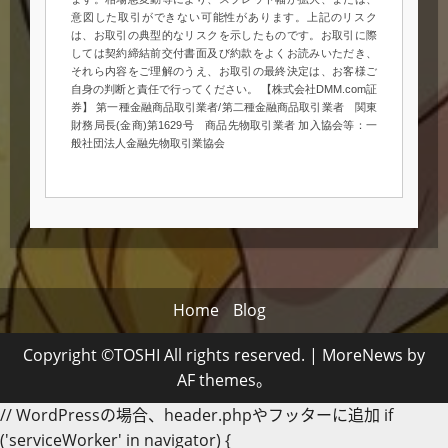
意図した取引ができない可能性があります。上記のリスク
は、お取引の典型的なリスクを示したものです。お取引に際
しては契約締結前交付書面及び約款をよくお読みいただき、
それら内容をご理解のうえ、お取引の最終決定は、お客様ご
自身の判断と責任で行ってください。 【株式会社DMM.com証
券】 第一種金融商品取引業者/第二種金融商品取引業者 関東
財務局長(金商)第1629号 商品先物取引業者 加入協会等：一
般社団法人金融先物取引業協会
Home
Blog
Copyright ©TOSHI All rights reserved.
|
MoreNews
by
AF themes。
// WordPressの場合、header.phpやフッターに追加 if
('serviceWorker' in navigator) {