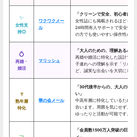
「クリーンで安全、初心者に優
✨
ワクワクメー
女性誌にも掲載されるほどイメ
女性支
ル
24時間有人サポートで安全性が
持◎
の方でも使いやすい操作性が魅
「大人のための、理解あるパー
💍
再婚や婚活に特化した設計です
マリッシュ
再婚・
子連れへの理解を示す「リボン
婚活
ど、誠実な出会いを大切にして
「30代後半からの、大人の落ち
🍷
い」
華の会メール
中高年層に特化しているため、
熟年層
合います。周囲を気にせず、自
特化
ゆったりと活動が可能です。
「会員数1500万人突破の巨大S
🤝
ィ」