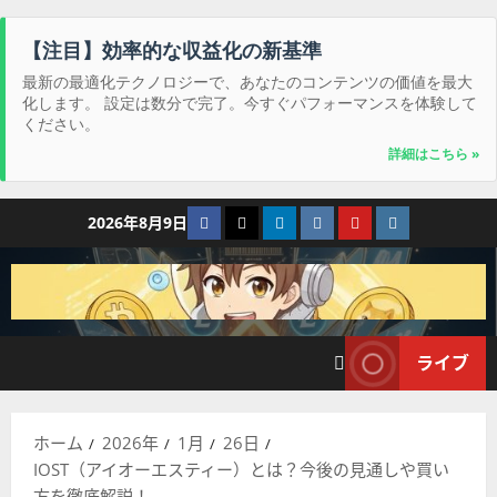
【注目】効率的な収益化の新基準
最新の最適化テクノロジーで、あなたのコンテンツの価値を最大
化します。 設定は数分で完了。今すぐパフォーマンスを体験して
ください。
詳細はこちら »
コ
Facebook
Twitter
LinkedIn
VK
YouTube
Instagram
2026年8月9日
ン
テ
ン
ツ
へ
ライブ
ス
キ
ッ
ホーム
2026年
1月
26日
プ
IOST（アイオーエスティー）とは？今後の見通しや買い
方を徹底解説！