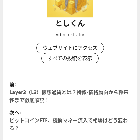
としくん
Administrator
ウェブサイトにアクセス
すべての投稿を表示
投
前:
稿
Layer3（L3）仮想通貨とは？特徴・価格動向から将来
性まで徹底解説！
ナ
次へ:
ビ
ビットコインETF、機関マネー流入で相場はどう変わ
る？
ゲ