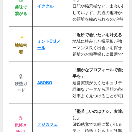
イククル
日記や掲示板など、出会い以外
趣味で
しています。共通の趣味から自
繋がる
の距離を縮められるのが特徴で
「近所で会いたいを叶えるエリ
📍
ミントC!Jメ
地域に根差した掲示板が強く、
地域密
ール
ーマンス良く出会いを探せます
着
距離のお相手探しに最適です。
「細かなプロフィールで自分に
🔒
手を」
ASOBO
運営実績が長くセキュリティが
鉄壁ガ
詳細なデータから理想の条件に
ード
効率よく見つけることが可能で
「堅苦しいのはナシ。友達から
☕
に」
デジカフェ
SNS感覚で気軽に繋がれるライ
気軽さ
ティ。婚活よりもまずは楽しく
No.1