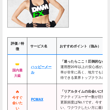
評価 / 特
サービス名
おすすめポイント（強み）
徴
「迷ったらここ！圧倒的な会員
👑
ハッピーメー
運用歴20年以上の安心感があり
国内最
ル
率が非常に高く、地方でも素敵
大級
待できる業界トップクラスの老
🔥
「リアルタイムの出会いに特化
アクティブユーザー数が圧倒的
今すぐ
PCMAX
更新頻度はNo.1です。今すぐ
会いた
い、ワクワクしたい方に最適で
い