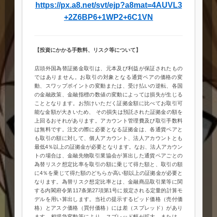
https://px.a8.net/svt/ejp?a8mat=4AUVL3
+2Z6BP6+1WP2+6C1VN
【投資にかかる手数料、リスク等について】
店頭外国為替証拠金取引は、元本及び利益が保証されたもの
ではありません。お取引の対象となる通貨ペアの価格の変
動、スワップポイントの変動または、受け払いの逆転、各国
の金融政策、金融指標の数値の変動によっては損失が生じる
こととなります。お預けいただく証拠金額に比べてお取引可
能な金額が大きいため、 その損失は預託された証拠金の額を
上回るおそれがあります。アカウント管理費及び取引手数料
は無料です。注文の際に必要となる証拠金は、各通貨ペアと
も取引の額に対して、個人アカウント、法人アカウントとも
最低4％以上の証拠金が必要となります。なお、法人アカウン
トの場合は、金融先物取引業協会が算出した通貨ペアごとの
為替リスク想定比率を取引の額に乗じて得た額と、取引の額
に4％を乗じて得た額のどちらか高い額以上の証拠金が必要と
なります。為替リスク想定比率とは、金融商品取引業等に関
する内閣府令第117条第27項第1号に規定される定量的計算モ
デルを用い算出します。当社の提示するビッド価格（売付価
格）とアスク価格（買付価格）には差（スプレッド）があり
ます。相場急変動等により、スプレッド幅が拡大、または、