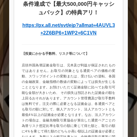
条件達成で【最大500,000円キャッシ
ュバック】の特典アリ！
https://px.a8.net/svt/ejp?a8mat=4AUVL3
+2Z6BP6+1WP2+6C1VN
【投資にかかる手数料、リスク等について】
店頭外国為替証拠金取引は、元本及び利益が保証されたもの
ではありません。お取引の対象となる通貨ペアの価格の変
動、スワップポイントの変動または、受け払いの逆転、各国
の金融政策、金融指標の数値の変動によっては損失が生じる
こととなります。お預けいただく証拠金額に比べてお取引可
能な金額が大きいため、 その損失は預託された証拠金の額を
上回るおそれがあります。アカウント管理費及び取引手数料
は無料です。注文の際に必要となる証拠金は、各通貨ペアと
も取引の額に対して、個人アカウント、法人アカウントとも
最低4％以上の証拠金が必要となります。なお、法人アカウン
トの場合は、金融先物取引業協会が算出した通貨ペアごとの
為替リスク想定比率を取引の額に乗じて得た額と、取引の額
に4％を乗じて得た額のどちらか高い額以上の証拠金が必要と
なります。為替リスク想定比率とは、金融商品取引業等に関