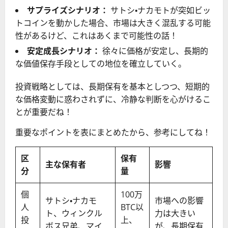
サプライズシナリオ：
サトシ・ナカモトが突如ビッ
トコインを動かした場合、市場は大きく混乱する可能
性があるけど、これはあくまで可能性の話！
安定成長シナリオ：
徐々に価格が安定し、長期的
な価値保存手段としての地位を確立していく。
投資戦略としては、長期保有を基本としつつ、短期的
な価格変動に惑わされずに、冷静な判断を心がけるこ
とが重要だね！
重要なポイントを表にまとめたから、参考にしてね！
区
保有
主な保有者
影響
分
量
個
100万
サトシ・ナカモ
市場への影響
人
BTC以
ト、ウィンクル
力は大きい
投
上、
ボス兄弟、マイ
が、長期保有