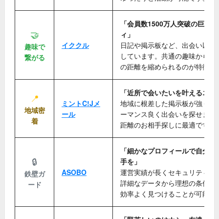
「会員数1500万人突破の巨大S
🤝
ィ」
イククル
日記や掲示板など、出会い以外
趣味で
しています。共通の趣味から自
繋がる
の距離を縮められるのが特徴で
「近所で会いたいを叶えるエリ
📍
ミントC!Jメ
地域に根差した掲示板が強く、
地域密
ール
ーマンス良く出会いを探せます
着
距離のお相手探しに最適です。
「細かなプロフィールで自分に
🔒
手を」
ASOBO
運営実績が長くセキュリティが
鉄壁ガ
詳細なデータから理想の条件に
ード
効率よく見つけることが可能で