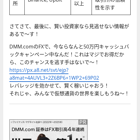
所
以上
性を示す
さてさて、最後に、賢い投資家なら見逃せない情報が
あるで〜す！
DMM.comのFXで、今ならなんと50万円キャッシュバ
ックキャンペーン中なんだ！これはマジでお得だか
ら、このチャンスを逃す手はないで〜！
https://px.a8.net/svt/ejp?
a8mat=4AUVL3+2Z6BP6+1WP2+69P02
レバレッジを効かせて、賢く稼いじゃおう！
それじゃ、みんなで仮想通貨の世界を楽しもうね〜！