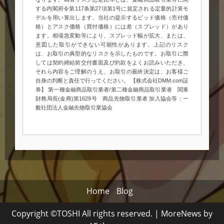
する内閣府令第117条第27項第1号に規定される定量的計算モ
デルを用い算出します。当社の提示するビッド価格（売付価
格）とアスク価格（買付価格）には差（スプレッド）があり
ます。相場急変動等により、スプレッド幅が拡大、または、
意図した取引ができない可能性があります。上記のリスク
は、お取引の典型的なリスクを示したものです。お取引に際
しては契約締結前交付書面及び約款をよくお読みいただき、
それら内容をご理解のうえ、お取引の最終決定は、お客様ご
自身の判断と責任で行ってください。 【株式会社DMM.com証
券】 第一種金融商品取引業者/第二種金融商品取引業者 関東
財務局長(金商)第1629号 商品先物取引業者 加入協会等：一
般社団法人金融先物取引業協会
Home
Blog
Copyright ©TOSHI All rights reserved.
|
MoreNews
by