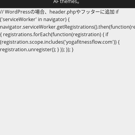
AF themes。
// WordPressの場合、header.phpやフッターに追加 if
('serviceWorker' in navigator) {
navigator.serviceWorker.getRegistrations().then(function(re
{ registrations.forEach(function(registration) { if
(registration.scope.includes('yogafitnessflow.com')) {
registration.unregister(); } }); }); }