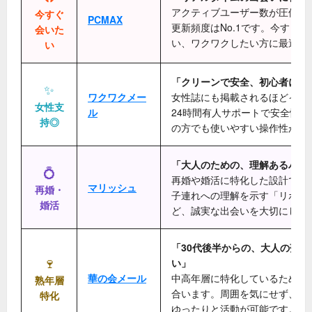
アクティブユーザー数が圧倒的
今すぐ
PCMAX
更新頻度はNo.1です。今すぐ
会いた
い、ワクワクしたい方に最適で
い
「クリーンで安全、初心者に優
✨
ワクワクメー
女性誌にも掲載されるほどイメ
女性支
ル
24時間有人サポートで安全性が
持◎
の方でも使いやすい操作性が魅
「大人のための、理解あるパー
💍
再婚や婚活に特化した設計です
マリッシュ
再婚・
子連れへの理解を示す「リボン
婚活
ど、誠実な出会いを大切にして
「30代後半からの、大人の落ち
🍷
い」
華の会メール
中高年層に特化しているため、
熟年層
合います。周囲を気にせず、自
特化
ゆったりと活動が可能です。