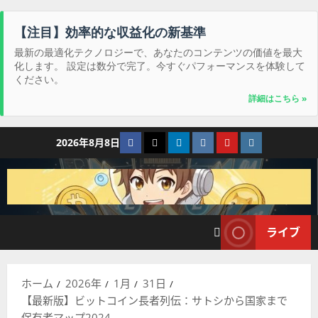
【注目】効率的な収益化の新基準
最新の最適化テクノロジーで、あなたのコンテンツの価値を最大
化します。 設定は数分で完了。今すぐパフォーマンスを体験して
ください。
詳細はこちら »
コ
Facebook
Twitter
LinkedIn
VK
YouTube
Instagram
2026年8月8日
ン
テ
ン
ツ
へ
ライブ
ス
キ
ッ
ホーム
2026年
1月
31日
プ
【最新版】ビットコイン長者列伝：サトシから国家まで
保有者マップ2024