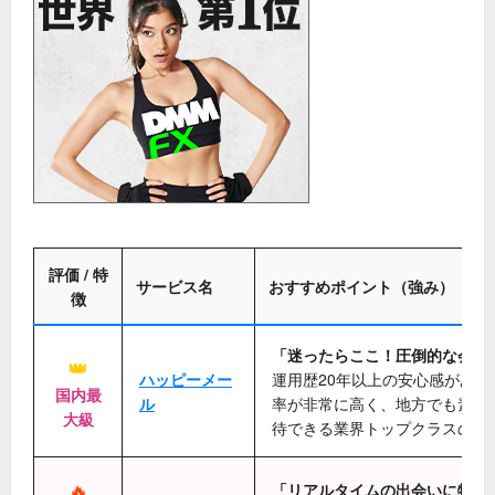
評価 / 特
サービス名
おすすめポイント（強み）
徴
「迷ったらここ！圧倒的な会員
👑
ハッピーメー
運用歴20年以上の安心感があり
国内最
ル
率が非常に高く、地方でも素敵
大級
待できる業界トップクラスの老
🔥
「リアルタイムの出会いに特化