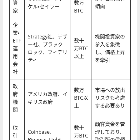
資
数万
ケル・セイラー
傾向
家
BTC
企
業・
Strategy社、テザ
機関投資家の
ETF
数十
ー社、ブラック
参入を象徴
運
万BTC
ロック、フィデリ
し、価格上昇
用
以上
ティ
を牽引
会
社
政
数万
市場への放出
府
アメリカ政府、イ
BTC以
リスクも考慮
機
ギリス政府
上
する必要あり
関
顧客資金を管
取
数十
Coinbase,
理しており、
引
万BTC
Binance, Upbit
取引所の信頼