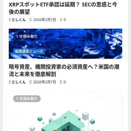
XRPスポットETF承認は延期？ SECの思惑と今
後の展望
としくん
2026年2月7日
0
1 分読み取り
仮想通貨ニュース
暗号資産、機関投資家の必須資産へ？米国の潮
流と未来を徹底解剖
としくん
2026年2月7日
0
1 分読み取り