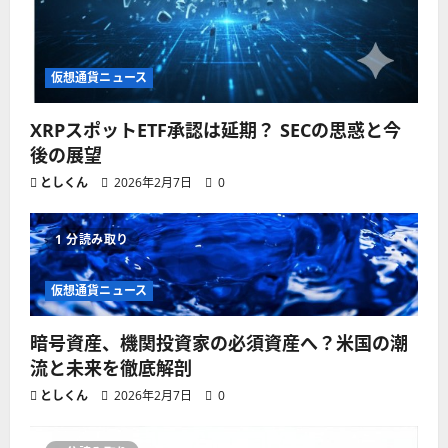
仮想通貨ニュース
XRPスポットETF承認は延期？ SECの思惑と今
後の展望
としくん
2026年2月7日
0
1 分読み取り
仮想通貨ニュース
暗号資産、機関投資家の必須資産へ？米国の潮
流と未来を徹底解剖
としくん
2026年2月7日
0