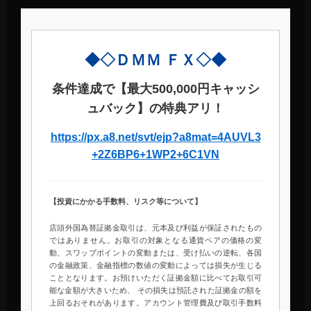
◆◇ＤＭＭ ＦＸ◇◆
条件達成で【最大500,000円キャッシ
ュバック】の特典アリ！
https://px.a8.net/svt/ejp?a8mat=4AUVL3
+2Z6BP6+1WP2+6C1VN
【投資にかかる手数料、リスク等について】
店頭外国為替証拠金取引は、元本及び利益が保証されたもの
ではありません。お取引の対象となる通貨ペアの価格の変
動、スワップポイントの変動または、受け払いの逆転、各国
の金融政策、金融指標の数値の変動によっては損失が生じる
こととなります。お預けいただく証拠金額に比べてお取引可
能な金額が大きいため、 その損失は預託された証拠金の額を
上回るおそれがあります。アカウント管理費及び取引手数料