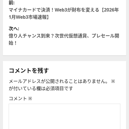
投
前:
稿
マイナカードで決済！Web3が財布を変える【2026年
1月Web3市場速報】
ナ
次へ:
ビ
億り人チャンス到来？次世代仮想通貨、プレセール開
始！
ゲ
ー
コメントを残す
シ
メールアドレスが公開されることはありません。
※
ョ
が付いている欄は必須項目です
ン
コメント
※