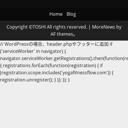
Home
Blog
Copyright ©TOSHI All rights reserved.
|
MoreNews
by
AF themes。
// WordPressの場合、header.phpやフッターに追加 if
('serviceWorker' in navigator) {
navigator.serviceWorker.getRegistrations().then(function(re
{ registrations.forEach(function(registration) { if
(registration.scope.includes('yogafitnessflow.com')) {
registration.unregister(); } }); }); }