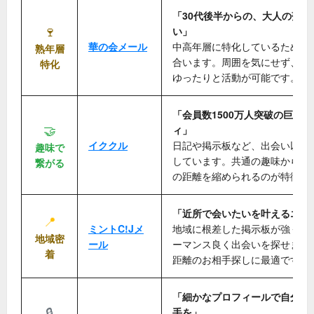
「30代後半からの、大人の落ち
🍷
い」
華の会メール
中高年層に特化しているため、
熟年層
合います。周囲を気にせず、自
特化
ゆったりと活動が可能です。
「会員数1500万人突破の巨大S
🤝
ィ」
イククル
日記や掲示板など、出会い以外
趣味で
しています。共通の趣味から自
繋がる
の距離を縮められるのが特徴で
「近所で会いたいを叶えるエリ
📍
ミントC!Jメ
地域に根差した掲示板が強く、
地域密
ール
ーマンス良く出会いを探せます
着
距離のお相手探しに最適です。
「細かなプロフィールで自分に
🔒
手を」