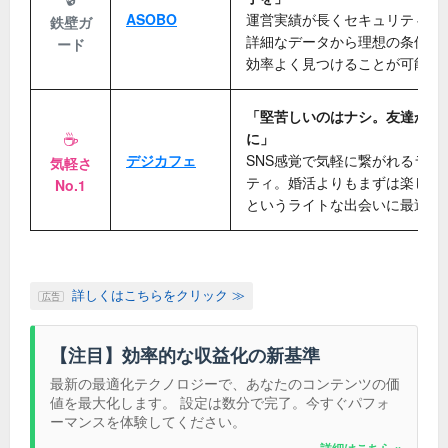
ASOBO
運営実績が長くセキュリティが
鉄壁ガ
詳細なデータから理想の条件に
ード
効率よく見つけることが可能で
「堅苦しいのはナシ。友達から
☕
に」
デジカフェ
SNS感覚で気軽に繋がれるライ
気軽さ
ティ。婚活よりもまずは楽しく
No.1
というライトな出会いに最適。
詳しくはこちらをクリック ≫
広告
【注目】効率的な収益化の新基準
最新の最適化テクノロジーで、あなたのコンテンツの価
値を最大化します。 設定は数分で完了。今すぐパフォ
ーマンスを体験してください。