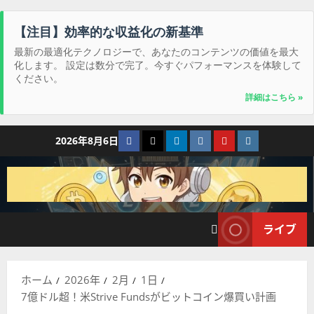
【注目】効率的な収益化の新基準
最新の最適化テクノロジーで、あなたのコンテンツの価値を最大
化します。 設定は数分で完了。今すぐパフォーマンスを体験して
ください。
詳細はこちら »
コ
Facebook
Twitter
LinkedIn
VK
YouTube
Instagram
2026年8月6日
ン
テ
ン
ツ
へ
ライブ
ス
キ
ッ
ホーム
2026年
2月
1日
プ
7億ドル超！米Strive Fundsがビットコイン爆買い計画