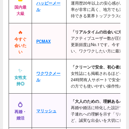
ハッピーメー
運用歴20年以上の安心感があり
国内最
ル
率が非常に高く、地方でも素敵
大級
待できる業界トップクラスの老
🔥
「リアルタイムの出会いに特化
アクティブユーザー数が圧倒的
今すぐ
PCMAX
更新頻度はNo.1です。今すぐ
会いた
い、ワクワクしたい方に最適で
い
「クリーンで安全、初心者に優
✨
ワクワクメー
女性誌にも掲載されるほどイメ
女性支
ル
24時間有人サポートで安全性が
持◎
の方でも使いやすい操作性が魅
「大人のための、理解あるパー
💍
再婚や婚活に特化した設計です
マリッシュ
再婚・
子連れへの理解を示す「リボン
婚活
ど、誠実な出会いを大切にして