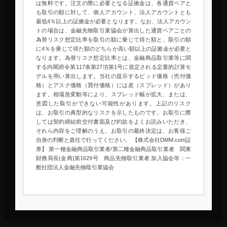
は無料です。注文の際に必要となる証拠金は、各通貨ペアと
も取引の額に対して、個人アカウント、法人アカウントとも
最低4％以上の証拠金が必要となります。なお、法人アカウン
トの場合は、金融先物取引業協会が算出した通貨ペアごとの
為替リスク想定比率を取引の額に乗じて得た額と、取引の額
に4％を乗じて得た額のどちらか高い額以上の証拠金が必要と
なります。為替リスク想定比率とは、金融商品取引業等に関
する内閣府令第117条第27項第1号に規定される定量的計算モ
デルを用い算出します。当社の提示するビッド価格（売付価
格）とアスク価格（買付価格）には差（スプレッド）があり
ます。相場急変動等により、スプレッド幅が拡大、または、
意図した取引ができない可能性があります。上記のリスク
は、お取引の典型的なリスクを示したものです。お取引に際
しては契約締結前交付書面及び約款をよくお読みいただき、
それら内容をご理解のうえ、お取引の最終決定は、お客様ご
自身の判断と責任で行ってください。 【株式会社DMM.com証
券】 第一種金融商品取引業者/第二種金融商品取引業者 関東
財務局長(金商)第1629号 商品先物取引業者 加入協会等：一
般社団法人金融先物取引業協会