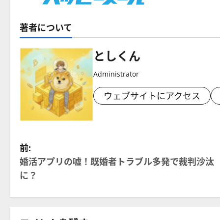
著者について
としくん
Administrator
ウェブサイトにアクセス
投
前:
婚活アプリの嘘！既婚者トラブル多発で裁判沙汰
稿
に？
ナ
ビ