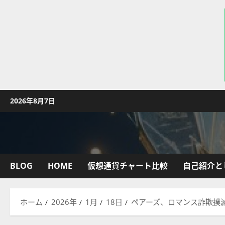
コ
2026年8月7日
ン
テ
ン
ツ
へ
BLOG
HOME
仮想通貨チャート比較
自己紹介と
ス
キ
ッ
ホーム
2026年
1月
18日
ペアーズ、ロマンス詐欺撲
プ