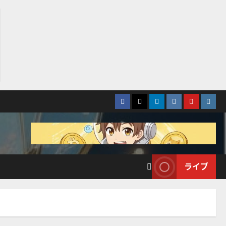
Facebook
Twitter
LinkedIn
VK
YouTube
Insta
ライブ