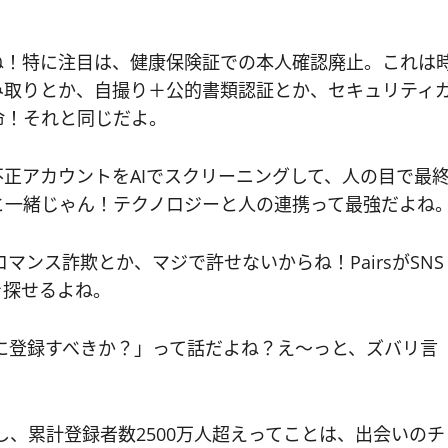
いね！特に注目は、健康保険証での本人確認廃止。これは
み取りとか、自撮り＋公的書類認証とか、セキュリティ
命！それと同じだよ。
不正アカウントをAIでスクリーニングして、人の目で最
と一緒じゃん！テクノロジーと人の連携って最強だよね
ロマンス詐欺とか、マジで許せないからね！PairsがSNS
を探せるよね。
sに登録すべきか？」って話だよね？え〜っと、ズバリ言
るし、累計登録者数2500万人超えってことは、出会いのチ